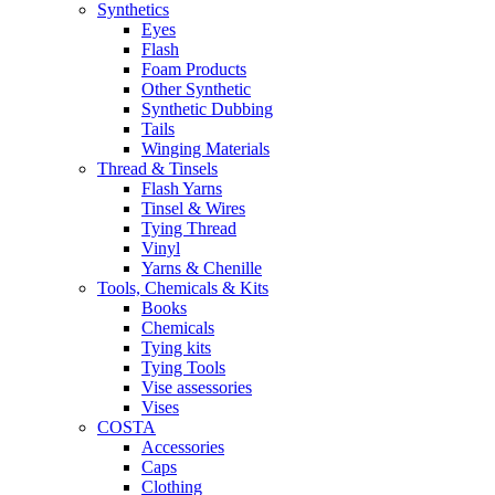
Synthetics
Eyes
Flash
Foam Products
Other Synthetic
Synthetic Dubbing
Tails
Winging Materials
Thread & Tinsels
Flash Yarns
Tinsel & Wires
Tying Thread
Vinyl
Yarns & Chenille
Tools, Chemicals & Kits
Books
Chemicals
Tying kits
Tying Tools
Vise assessories
Vises
COSTA
Accessories
Caps
Clothing