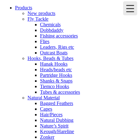
Products
New products
Fly Tackle
Chemicals
Dobbdaddy
Fishing accessories
Flies
Leaders, Rigs etc
Outcast Boats
Hooks, Beads & Tubes
Hanak Hooks
Heads/beads etc
Partridge Hooks
Shanks & Snaps
Tiemco Hooks
Tubes & accessories
Natural Material
Bagged Feathers
Capes
Hair/Pieces
Natural Dubbing
Nature’s Spirit
Keough/Hareline
Zonker