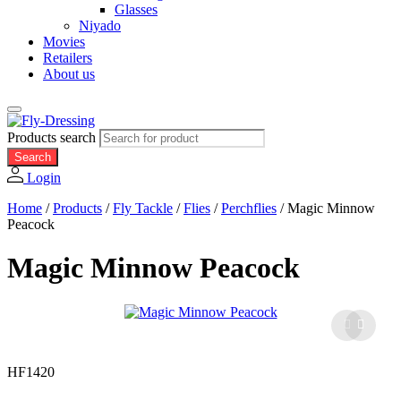
Glasses
Niyado
Movies
Retailers
About us
Products search
Search
Login
Home
/
Products
/
Fly Tackle
/
Flies
/
Perchflies
/
Magic Minnow
Peacock
Magic Minnow Peacock
HF1420